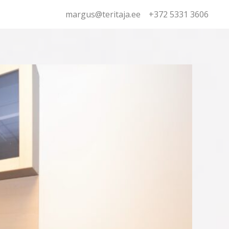
margus@teritaja.ee
+372 5331 3606