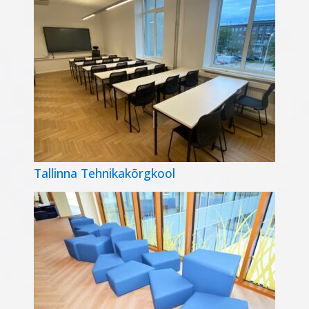
Tallinna Tehnikakõrgkool